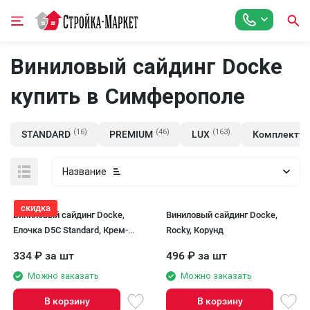
Виниловый сайдинг Docke
купить в Симферополe
(16)
(46)
(163)
STANDARD
PREMIUM
LUX
Комплектую
Название
скидка
Виниловый сайдинг Docke,
Виниловый сайдинг Docke,
Елочка D5C Standard, Крем-
Rocky, Корунд
брюле
334
₽
за шт
496
₽
за шт
Можно заказать
Можно заказать
В корзину
В корзину