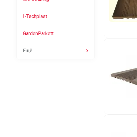
I-Techplast
GardenParkett
Ещё