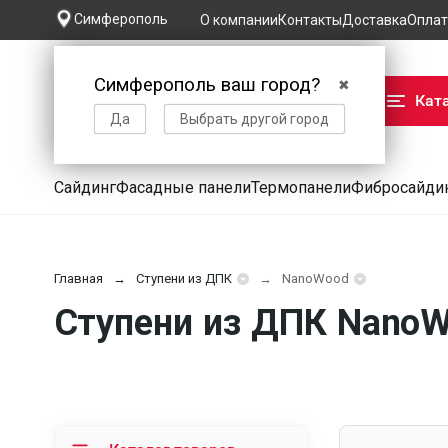
Симферополь
О компании
Контакты
Доставка
Оплат
Симферополь ваш город?
✖
Кат
Да
Выбрать другой город
Сайдинг
Фасадные панели
Термопанели
Фибросайди
Главная
Ступени из ДПК
NanoWood
Ступени из ДПК NanoW