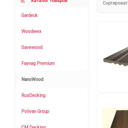
Каталог товаров
Сортироват
Gardeck
Woodwex
Savewood
Faynag Premium
NanoWood
RusDecking
Polivan Group
CM Decking