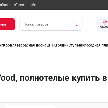
а
Возврат
Офис онлайн
алог
Адре
нг
Кровля
Террасная доска ДПК
Грядки
Ступени
Фасадная пли
ood, полнотелые купить 