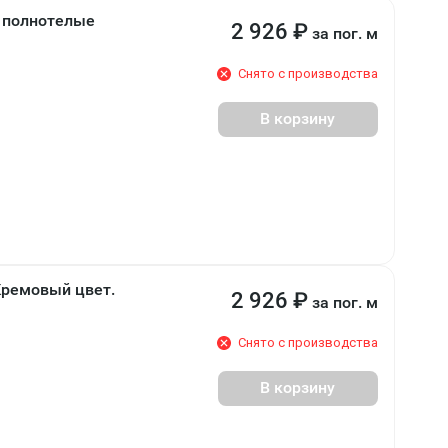
 полнотелые
2 926
₽
за пог. м
Снято с производства
В корзину
Кремовый цвет.
2 926
₽
за пог. м
Снято с производства
В корзину