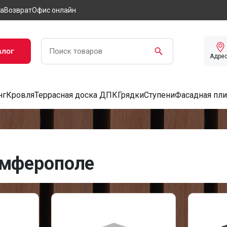
а
Возврат
Офис онлайн
алог
Адре
нг
Кровля
Террасная доска ДПК
Грядки
Ступени
Фасадная пли
Симферополe