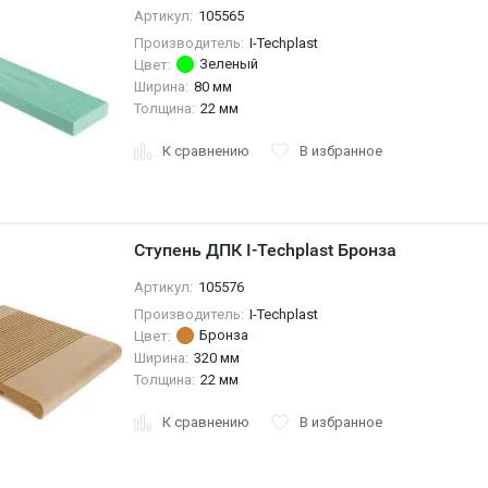
Артикул:
105565
Производитель:
I-Techplast
Зеленый
Цвет:
Ширина:
80 мм
Толщина:
22 мм
К сравнению
В избранное
Ступень ДПК I-Techplast Бронза
Артикул:
105576
Производитель:
I-Techplast
Бронза
Цвет:
Ширина:
320 мм
Толщина:
22 мм
К сравнению
В избранное