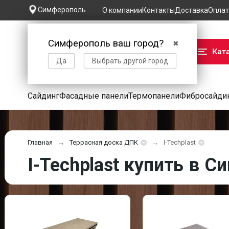
Симферополь
О компании
Контакты
Доставка
Оплат
Симферополь ваш город?
✖
Кат
Да
Выбрать другой город
Сайдинг
Фасадные панели
Термопанели
Фибросайди
Главная
Террасная доска ДПК
I-Techplast
I-Techplast купить в 