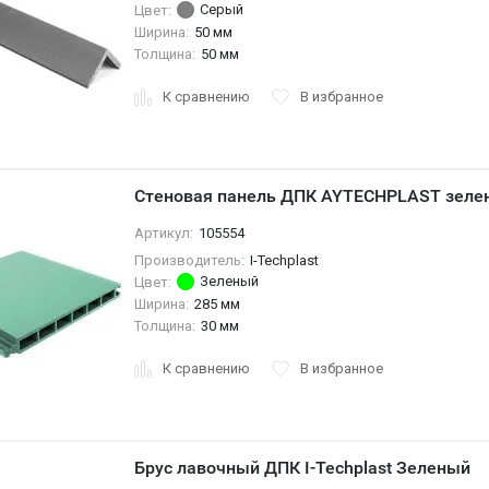
Серый
Цвет:
Ширина:
50 мм
Толщина:
50 мм
К сравнению
В избранное
Стеновая панель ДПК AYTECHPLAST зелен
Артикул:
105554
Производитель:
I-Techplast
Зеленый
Цвет:
Ширина:
285 мм
Толщина:
30 мм
К сравнению
В избранное
Брус лавочный ДПК I-Techplast Зеленый