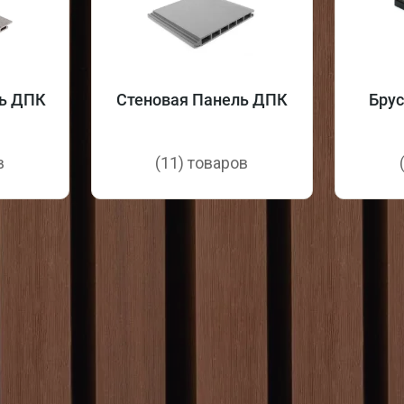
ь ДПК
Cтеновая Панель ДПК
Бру
в
(11) товаров