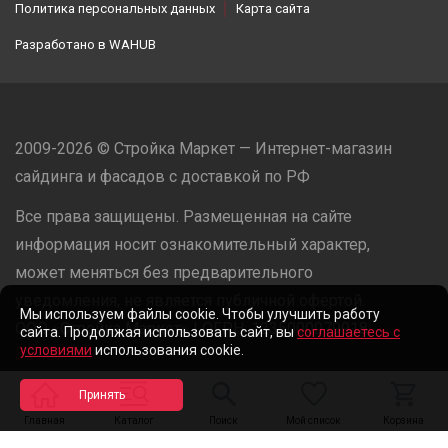
Политика персональных данных
Карта сайта
Разработано в
WAHUB
2009-2026 © Стройка Маркет — Интернет-магазин
сайдинга и фасадов с доставкой по РФ
Все права защищены. Размещенная на сайте
информация носит ознакомительный характер,
может меняться без предварительного
уведомления, не является публичной офертой.
Мы используем файлы cookie. Чтобы улучшить работу
ООО «Стройка Маркет» | ОГРН: 1235000079918
сайта. Продолжая использовать сайт, вы
соглашаетесь с
условиями
использования cookie.
Разработано в
WAHUB
Главная
Каталог
Поиск
Мой список
Корзина