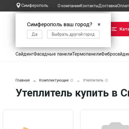
Симферополь
О компании
Контакты
Доставка
Оплат
Симферополь ваш город?
✖
Кат
Да
Выбрать другой город
Сайдинг
Фасадные панели
Термопанели
Фибросайди
Главная
Комплектующие
Утеплитель
Утеплитель купить в 