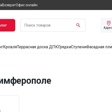
а
Возврат
Офис онлайн
алог
Адре
нг
Кровля
Террасная доска ДПК
Грядки
Ступени
Фасадная пли
Симферополe