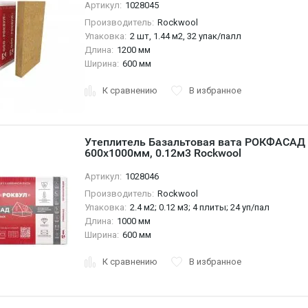
Артикул:
1028045
Производитель:
Rockwool
Упаковка:
2 шт, 1.44 м2, 32 упак/палл
Длина:
1200 мм
Ширина:
600 мм
К сравнению
В избранное
Утеплитель Базальтовая вата РОКФАСАД 5
600х1000мм, 0.12м3 Rockwool
Артикул:
1028046
Производитель:
Rockwool
Упаковка:
2.4 м2; 0.12 м3; 4 плиты; 24 уп/пал
Длина:
1000 мм
Ширина:
600 мм
К сравнению
В избранное