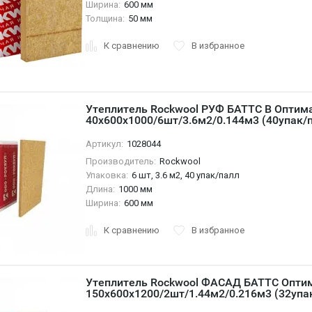
Ширина:
600 мм
Толщина:
50 мм
К сравнению
В избранное
Утеплитель Rockwool РУФ БАТТС В Оптим
40х600х1000/6шт/3.6м2/0.144м3 (40упак/п
Артикул:
1028044
Производитель:
Rockwool
Упаковка:
6 шт, 3.6 м2, 40 упак/палл
Длина:
1000 мм
Ширина:
600 мм
К сравнению
В избранное
Утеплитель Rockwool ФАСАД БАТТС Опти
150х600х1200/2шт/1.44м2/0.216м3 (32упа