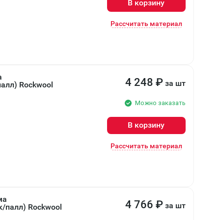
В корзину
Рассчитать материал
а
4 248
₽
за шт
алл) Rockwool
Можно заказать
В корзину
Рассчитать материал
ма
4 766
₽
за шт
к/палл) Rockwool