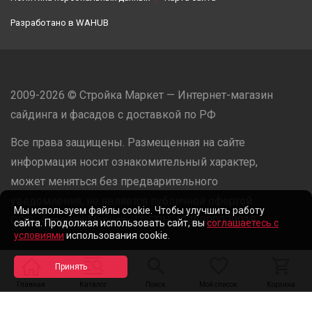
Разработано в
WAHUB
2009-2026 © Стройка Маркет — Интернет-магазин
сайдинга и фасадов с доставкой по РФ
Все права защищены. Размещенная на сайте
информация носит ознакомительный характер,
может меняться без предварительного
уведомления, не является публичной офертой.
Мы используем файлы cookie. Чтобы улучшить работу
ООО «Стройка Маркет» | ОГРН: 1235000079918
сайта. Продолжая использовать сайт, вы
соглашаетесь с
условиями
использования cookie.
Разработано в
WAHUB
Главная
Каталог
Поиск
Мой список
Корзина