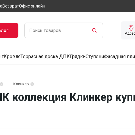
а
Возврат
Офис онлайн
алог
Адре
нг
Кровля
Террасная доска ДПК
Грядки
Ступени
Фасадная пли
Клинкер
К коллекция Клинкер куп