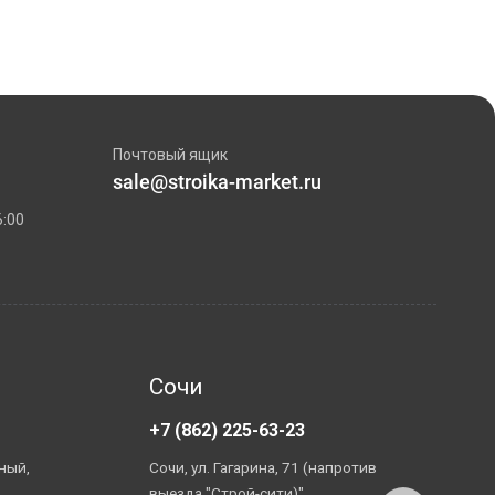
Почтовый ящик
sale@stroika-market.ru
6:00
Сочи
+7 (862) 225-63-23
+
ный,
Сочи, ул. Гагарина, 71 (напротив
А
выезда "Строй-сити)"