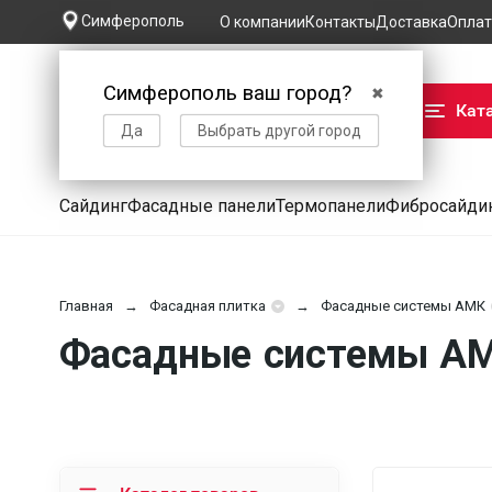
Симферополь
О компании
Контакты
Доставка
Оплат
Симферополь ваш город?
✖
Кат
Да
Выбрать другой город
Сайдинг
Фасадные панели
Термопанели
Фибросайди
Главная
Фасадная плитка
Фасадные системы АМК
Фасадные системы АМ